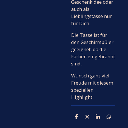
Geschenkidee oder
auch als
Lieblingstasse nur
für Dich.
Die Tasse ist für
den Geschirrspüler
geeignet, da die
Farben eingebrannt
sind.
Wünsch ganz viel
Freude mit diesem
speziellen
Highlight
T
T
T
T
e
e
e
e