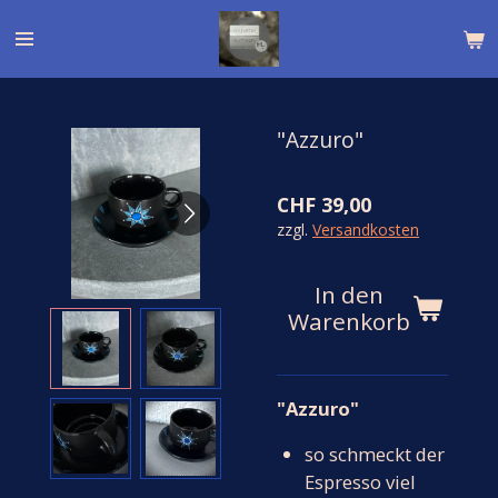
Zum
Hauptinhalt
springen
"Azzuro"
CHF 39,00
zzgl.
Versandkosten
In den
Warenkorb
"Azzuro"
so schmeckt der
Espresso viel