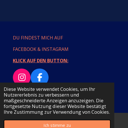
i
i
i
i
l
l
l
l
e
e
e
e
n
n
n
n
DU FINDEST MICH AUF
FACEBOOK & INSTAGRAM
KLICK AUF DEN BUTTON:
I
F
n
a
Diese Website verwendet Cookies, um Ihr
© 2023 - 2026 MAMULLASTYLE
Nutzererlebnis zu verbessern und
s
c
Mit Unterstützung von
Webador
maßgeschneiderte Anzeigen anzuzeigen. Die
t
e
fortgesetzte Nutzung dieser Website bestätigt
Ihre Zustimmung zur Verwendung von Cookies.
a
b
g
o
Ich stimme zu
E-Mail
Instagram