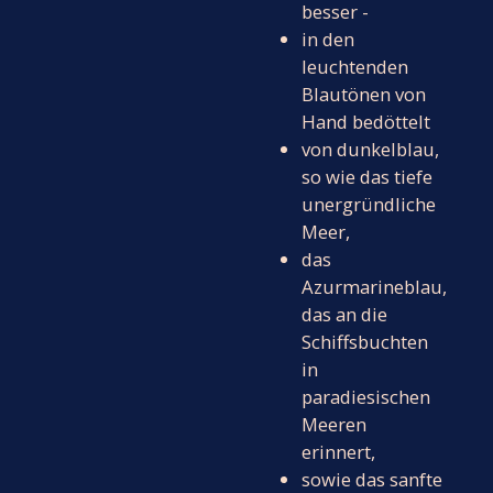
besser -
in den
leuchtenden
Blautönen von
Hand bedöttelt
von dunkelblau,
so wie das tiefe
unergründliche
Meer,
das
Azurmarineblau,
das an die
Schiffsbuchten
in
paradiesischen
Meeren
erinnert,
sowie das sanfte