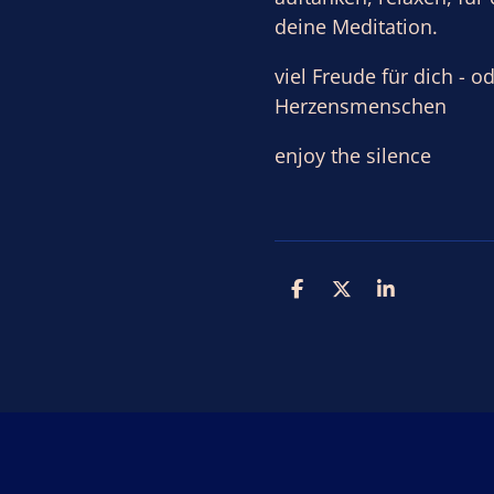
deine Meditation.
viel Freude für dich - o
Herzensmenschen
enjoy the silence
T
T
T
e
e
e
i
i
i
l
l
l
e
e
e
n
n
n