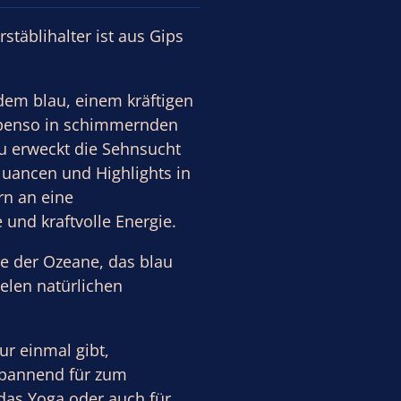
stäblihalter ist aus Gips
ndem blau, einem kräftigen
benso in schimmernden
u erweckt die Sehnsucht
Nuancen und Highlights in
rn an eine
und kraftvolle Energie.
he der Ozeane, das blau
elen natürlichen
ur einmal gibt,
spannend für zum
 das Yoga oder auch für