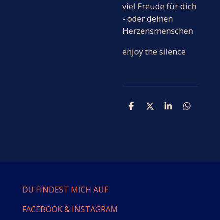
viel Freude für dich
- oder deinen
Herzensmenschen
enjoy the silence
T
T
T
T
e
e
e
e
i
i
i
i
l
l
l
l
e
e
e
e
n
n
n
n
DU FINDEST MICH AUF
FACEBOOK & INSTAGRAM