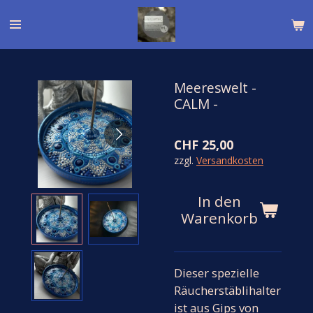
Zum
Hauptinhalt
springen
Meereswelt -
CALM -
CHF 25,00
zzgl.
Versandkosten
In den
Warenkorb
Dieser spezielle
Räucherstäblihalter
ist aus Gips von