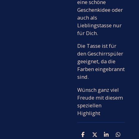
eine schöne
Geschenkidee oder
auch als
Lieblingstasse nur
für Dich.
Die Tasse ist für
den Geschirrspüler
geeignet, da die
Farben eingebrannt
sind.
Wünsch ganz viel
Freude mit diesem
speziellen
Highlight
T
T
T
T