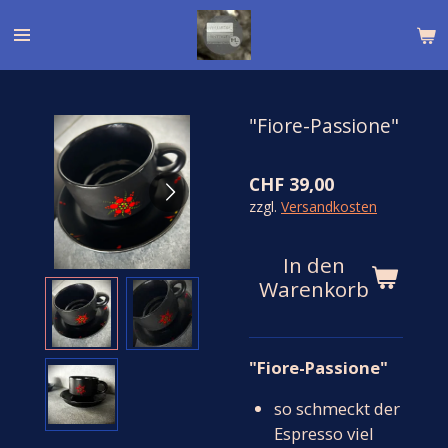
Zum
Hauptinhalt
springen
"Fiore-Passione"
CHF 39,00
zzgl.
Versandkosten
In den
Warenkorb
"Fiore-Passione"
so schmeckt der
Espresso viel