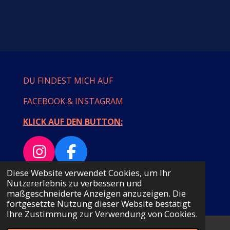
e
e
e
e
i
i
i
i
l
l
l
l
e
e
e
e
n
n
n
n
DU FINDEST MICH AUF
FACEBOOK & INSTAGRAM
KLICK AUF DEN BUTTON:
I
F
n
a
Diese Website verwendet Cookies, um Ihr
© 2023 - 2026 MAMULLASTYLE
Nutzererlebnis zu verbessern und
s
c
Mit Unterstützung von
Webador
maßgeschneiderte Anzeigen anzuzeigen. Die
t
e
fortgesetzte Nutzung dieser Website bestätigt
Ihre Zustimmung zur Verwendung von Cookies.
a
b