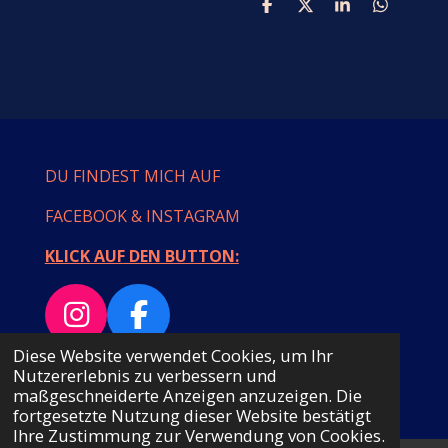
T
T
T
T
e
e
e
e
i
i
i
i
l
l
l
l
e
e
e
e
n
n
n
n
DU FINDEST MICH AUF
FACEBOOK & INSTAGRAM
KLICK AUF DEN BUTTON:
I
F
n
a
Diese Website verwendet Cookies, um Ihr
© 2023 - 2026 MAMULLASTYLE
Nutzererlebnis zu verbessern und
s
c
Mit Unterstützung von
Webador
maßgeschneiderte Anzeigen anzuzeigen. Die
t
e
fortgesetzte Nutzung dieser Website bestätigt
Ihre Zustimmung zur Verwendung von Cookies.