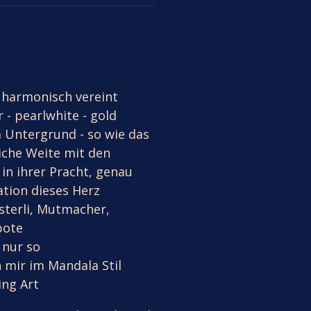
n harmonisch vereint
 - pearlwhite - gold
 Untergrund - so wie das
iche Weite mit den
in ihrer Pracht, genau
ration dieses Herz
österli, Mutmacher,
bote
 nur so
 mir im Mandala Stil
ing Art