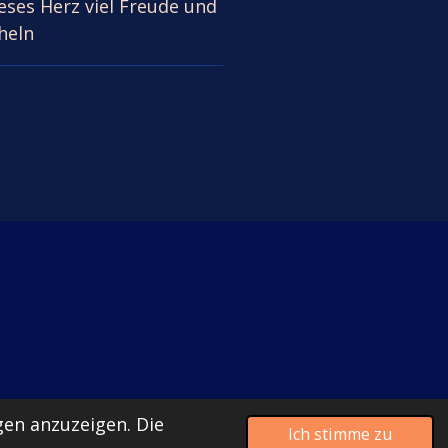
ieses Herz viel Freude und
heln
en anzuzeigen. Die
Ich stimme zu
Mit Unterstützung von
Webador