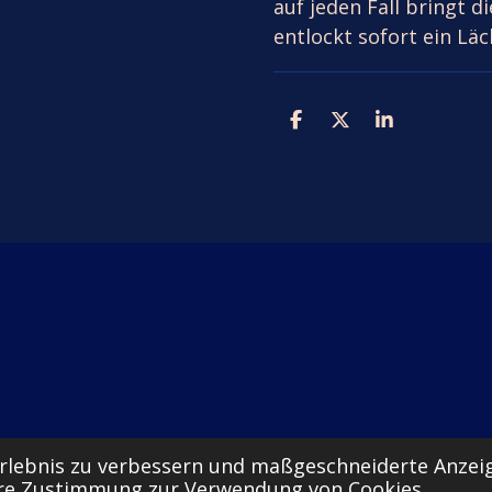
auf jeden Fall bringt d
entlockt sofort ein Läc
T
T
T
e
e
e
i
i
i
l
l
l
e
e
e
n
n
n
rlebnis zu verbessern und maßgeschneiderte Anzeig
LE
Ihre Zustimmung zur Verwendung von Cookies.