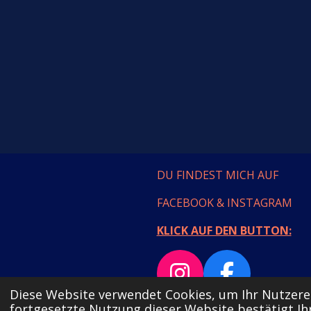
DU FINDEST MICH AUF
FACEBOOK & INSTAGRAM
KLICK AUF DEN BUTTON:
I
F
Diese Website verwendet Cookies, um Ihr Nutzere
n
a
© 2023 - 2026 MAMULLASTY
fortgesetzte Nutzung dieser Website bestätigt 