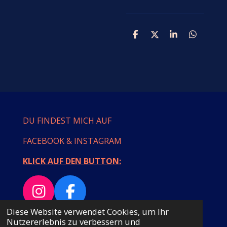
T
T
T
T
e
e
e
e
i
i
i
i
l
l
l
l
e
e
e
e
n
n
n
n
DU FINDEST MICH AUF
FACEBOOK & INSTAGRAM
KLICK AUF DEN BUTTON:
I
F
n
a
Diese Website verwendet Cookies, um Ihr
© 2023 - 2026 MAMULLASTYLE
Nutzererlebnis zu verbessern und
Mit Unterstützung von
Webador