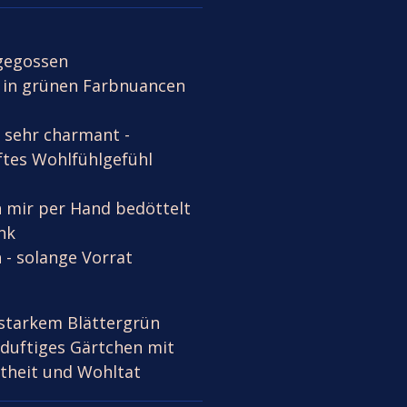
gegossen
 in grünen Farbnuancen
d sehr charmant -
ftes Wohlfühlgefühl
n mir per Hand bedöttelt
nk
h - solange Vorrat
 starkem Blättergrün
rduftiges Gärtchen mit
ftheit und Wohltat