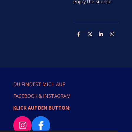
enjoy the silence
T
T
T
T
e
e
e
e
i
i
i
i
l
l
l
l
e
e
e
e
n
n
n
n
DU FINDEST MICH AUF
FACEBOOK & INSTAGRAM
KLICK AUF DEN BUTTON:
I
F