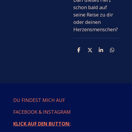
schon bald auf
seine Reise zu dir
oder deinen
Herzensmenschen?
T
T
T
T
e
e
e
e
i
i
i
i
l
l
l
l
e
e
e
e
n
n
n
n
DU FINDEST MICH AUF
FACEBOOK & INSTAGRAM
KLICK AUF DEN BUTTON: