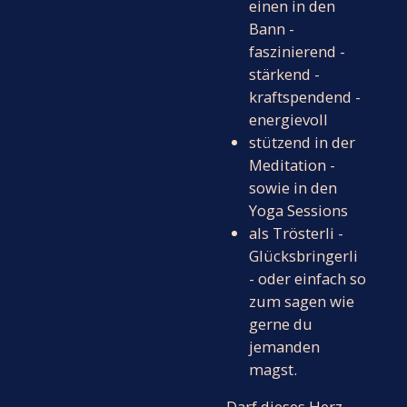
einen in den
Bann -
faszinierend -
stärkend -
kraftspendend -
energievoll
stützend in der
Meditation -
sowie in den
Yoga Sessions
als Trösterli -
Glücksbringerli
- oder einfach so
zum sagen wie
gerne du
jemanden
magst.
Darf dieses Herz