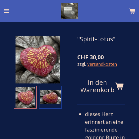
Zum
Hauptinhalt
springen
"Spirit-Lotus"
CHF 30,00
zzgl.
Versandkosten
In den
Warenkorb
dieses Herz
erinnert an eine
faszinierende
goldene Blüte in