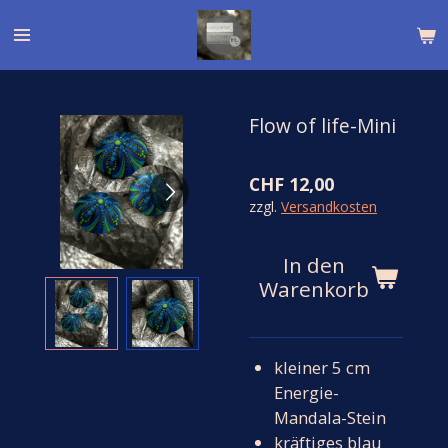
Zum
Hauptinhalt
springen
Flow of life-Mini
CHF 12,00
zzgl.
Versandkosten
In den
Warenkorb
kleiner 5 cm
Energie-
Mandala-Stein
kräftiges blau