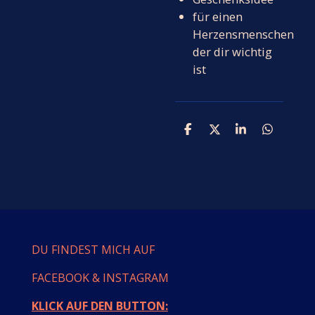
für einen
Herzensmenschen
der dir wichtig
ist
T
T
T
T
e
e
e
e
i
i
i
i
l
l
l
l
e
e
e
e
n
n
n
n
DU FINDEST MICH AUF
FACEBOOK & INSTAGRAM
KLICK AUF DEN BUTTON: