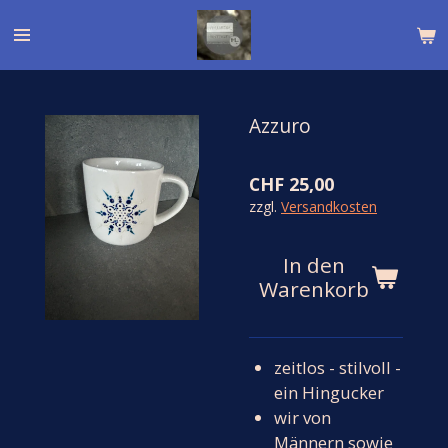
Zum
Hauptinhalt
springen
Azzuro
CHF 25,00
zzgl.
Versandkosten
In den
Warenkorb
zeitlos - stilvoll -
ein Hingucker
wir von
Männern sowie