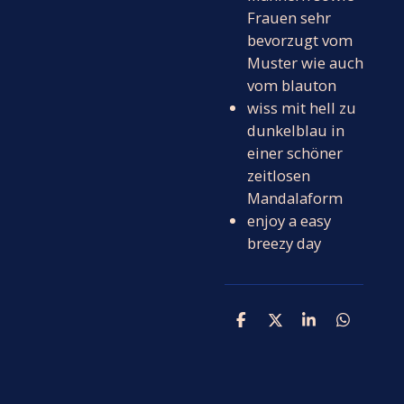
Frauen sehr
bevorzugt vom
Muster wie auch
vom blauton
wiss mit hell zu
dunkelblau in
einer schöner
zeitlosen
Mandalaform
enjoy a easy
breezy day
T
T
T
T
e
e
e
e
i
i
i
i
l
l
l
l
e
e
e
e
n
n
n
n