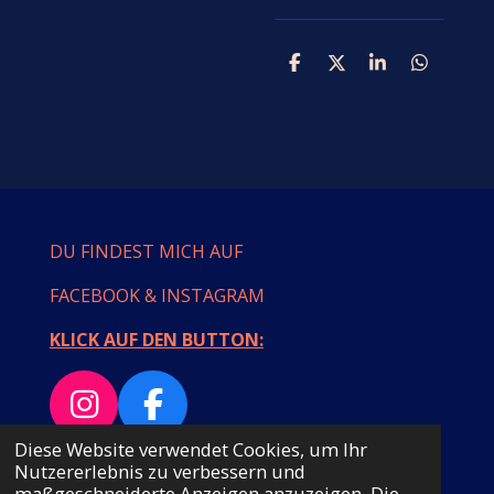
T
T
T
T
e
e
e
e
i
i
i
i
l
l
l
l
e
e
e
e
n
n
n
n
DU FINDEST MICH AUF
FACEBOOK & INSTAGRAM
KLICK AUF DEN BUTTON:
I
F
n
a
Diese Website verwendet Cookies, um Ihr
© 2023 - 2026 MAMULLASTYLE
Nutzererlebnis zu verbessern und
s
c
Mit Unterstützung von
Webador
maßgeschneiderte Anzeigen anzuzeigen. Die