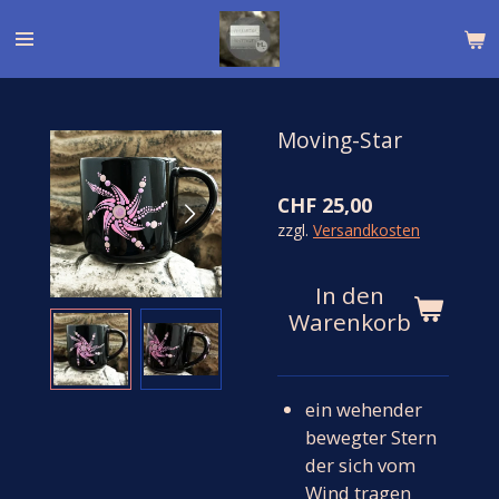
Zum
Hauptinhalt
springen
Moving-Star
CHF 25,00
zzgl.
Versandkosten
In den
Warenkorb
ein wehender
bewegter Stern
der sich vom
Wind tragen