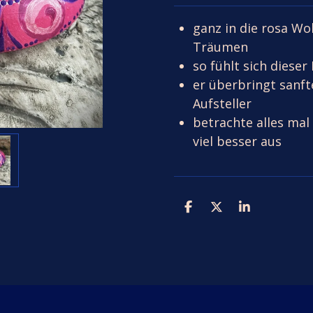
ganz in die rosa Wol
Träumen
so fühlt sich dieser
er überbringt sanft
Aufsteller
betrachte alles mal 
viel besser aus
T
T
T
e
e
e
i
i
i
l
l
l
e
e
e
n
n
n